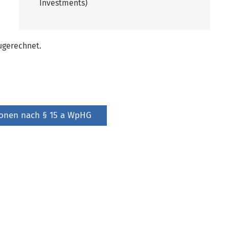
Investments)
ugerechnet.
sonen nach § 15 a WpHG